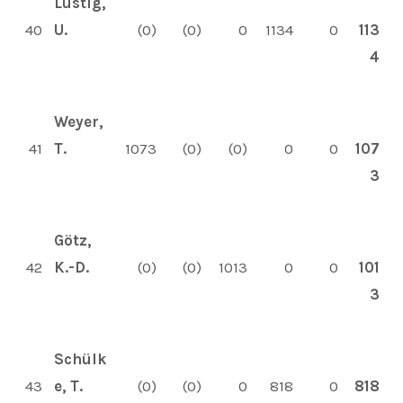
Lustig,
40
U.
(0)
(0)
0
1134
0
113
4
Weyer,
41
T.
1073
(0)
(0)
0
0
107
3
Götz,
42
K.-D.
(0)
(0)
1013
0
0
101
3
Schülk
43
e, T.
(0)
(0)
0
818
0
818