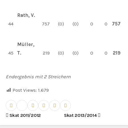
Rath, V.
44
757
(0)
(0)
0
0
757
Müller,
45
T.
219
(0)
(0)
0
0
219
Endergebnis mit 2 Streichern
Post Views:
1.679
B
Skat 2011/2012
Skat 2013/2014
e