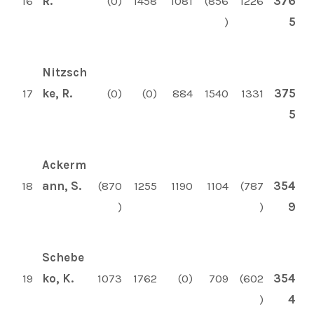
16
R.
(0)
1458
1081
(856
1226
376
)
5
Nitzsch
17
ke, R.
(0)
(0)
884
1540
1331
375
5
Ackerm
18
ann, S.
(870
1255
1190
1104
(787
354
)
)
9
Schebe
19
ko, K.
1073
1762
(0)
709
(602
354
)
4