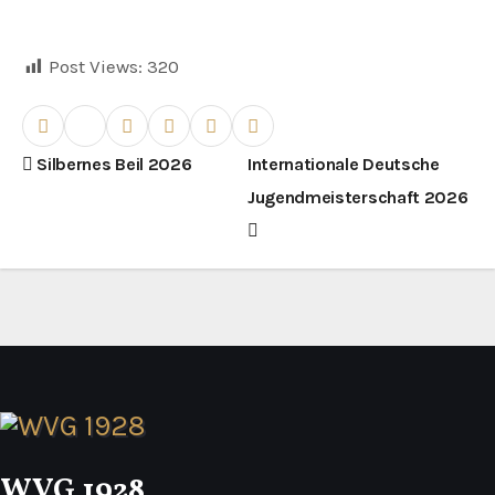
Post Views:
320
B
Silbernes Beil 2026
Internationale Deutsche
Jugendmeisterschaft 2026
e
i
t
r
a
g
s
WVG 1928