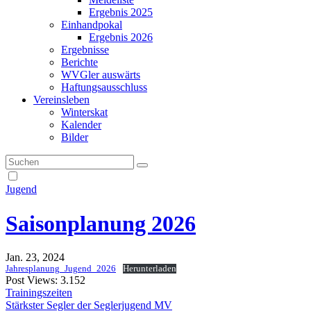
Ergebnis 2025
Einhandpokal
Ergebnis 2026
Ergebnisse
Berichte
WVGler auswärts
Haftungsausschluss
Vereinsleben
Winterskat
Kalender
Bilder
Jugend
Saisonplanung 2026
Jan. 23, 2024
Jahresplanung_Jugend_2026
Herunterladen
Post Views:
3.152
Beitragsnavigation
Trainingszeiten
Stärkster Segler der Seglerjugend MV