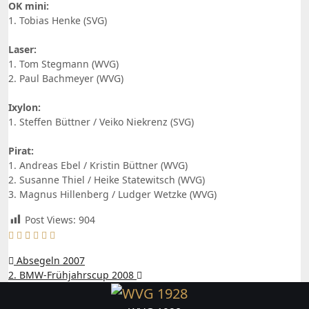
OK mini:
1. Tobias Henke (SVG)
Laser:
1. Tom Stegmann (WVG)
2. Paul Bachmeyer (WVG)
Ixylon:
1. Steffen Büttner / Veiko Niekrenz (SVG)
Pirat:
1. Andreas Ebel / Kristin Büttner (WVG)
2. Susanne Thiel / Heike Statewitsch (WVG)
3. Magnus Hillenberg / Ludger Wetzke (WVG)
Post Views:
904
Beitragsnavigation
Absegeln 2007
2. BMW-Frühjahrscup 2008