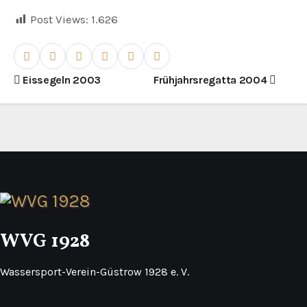
Post Views:
1.626
B
Eissegeln 2003
Frühjahrsregatta 2004
e
i
t
r
a
WVG 1928
g
s
Wassersport-Verein-Güstrow 1928 e. V.
n