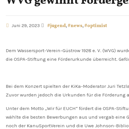
WVG gewinnt Fördergel
Juni 29, 2023
#jugend
,
#news
,
#optimist
Dem Wassersport-Verein-Güstrow 1928 e. V. (WVG) wurde am Sonntag, dem 25. Juni, im Rahmen des Kinderkonzertes der Festspiele MV in Rostock durch
die OSPA-Stiftung eine Förderurkunde überreicht. Gefö
Bei dem Konzert spielten der KiKa-Moderator Juri Tetzl
Zuvor wurden jedoch die Urkunden für die Förderung au
Unter dem Motto „Wir für EUCH“ fördert die OSPA-Stift
wählte die besten Bewerbungen aus und vergab eine 
noch der KanuSportVerein und die Uwe Johnson-Bibli