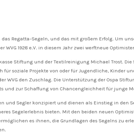
n das Regatta-Segeln, und das mit großem Erfolg. Um uns
er WVG 1928 e.V. in diesem Jahr zwei werftneue Optimiste
sse Stiftung und der Textilreinigung Michael Trost. Die 
ch für soziale Projekte von oder für Jugendliche, Kinder
 WVG den Zuschlag. Die Unterstützung der Ospa Stiftung
rts und zur Schaffung von Chancengleichheit für junge 
n und Segler konzipiert und dienen als Einstieg in den Seg
icheres Segelerlebnis bieten. Mit den beiden neuen Opti
rmöglichen es ihnen, die Grundlagen des Segelns zu erle
en.