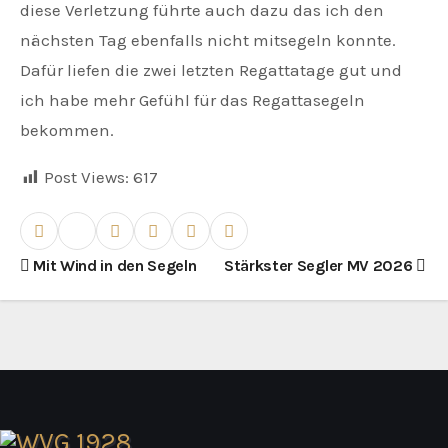
diese Verletzung führte auch dazu das ich den
nächsten Tag ebenfalls nicht mitsegeln konnte.
Dafür liefen die zwei letzten Regattatage gut und
ich habe mehr Gefühl für das Regattasegeln
bekommen.
Post Views:
617
B
Mit Wind in den Segeln
Stärkster Segler MV 2026
e
i
t
r