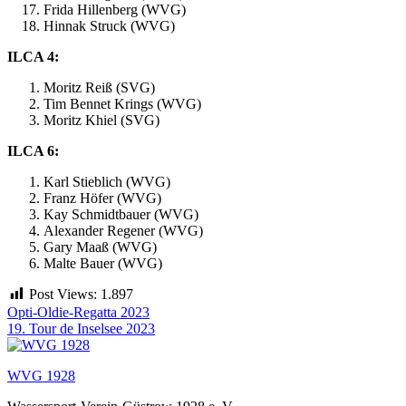
Frida Hillenberg (WVG)
Hinnak Struck (WVG)
ILCA 4:
Moritz Reiß (SVG)
Tim Bennet Krings (WVG)
Moritz Khiel (SVG)
ILCA 6:
Karl Stieblich (WVG)
Franz Höfer (WVG)
Kay Schmidtbauer (WVG)
Alexander Regener (WVG)
Gary Maaß (WVG)
Malte Bauer (WVG)
Post Views:
1.897
Beitragsnavigation
Opti-Oldie-Regatta 2023
19. Tour de Inselsee 2023
WVG 1928