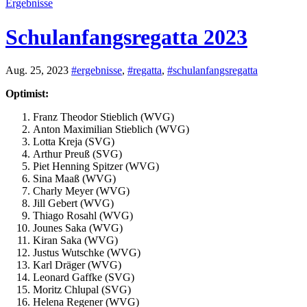
Ergebnisse
Schulanfangsregatta 2023
Aug. 25, 2023
#ergebnisse
,
#regatta
,
#schulanfangsregatta
Optimist:
Franz Theodor Stieblich (WVG)
Anton Maximilian Stieblich (WVG)
Lotta Kreja (SVG)
Arthur Preuß (SVG)
Piet Henning Spitzer (WVG)
Sina Maaß (WVG)
Charly Meyer (WVG)
Jill Gebert (WVG)
Thiago Rosahl (WVG)
Jounes Saka (WVG)
Kiran Saka (WVG)
Justus Wutschke (WVG)
Karl Dräger (WVG)
Leonard Gaffke (SVG)
Moritz Chlupal (SVG)
Helena Regener (WVG)