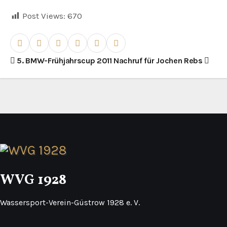
Post Views:
670
B
5. BMW-Frühjahrscup 2011
Nachruf für Jochen Rebs
e
i
t
r
a
WVG 1928
g
s
Wassersport-Verein-Güstrow 1928 e. V.