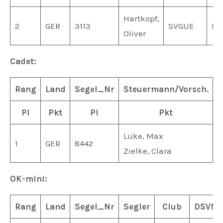
Hartkopf,
2
GER
3113
SVGUE
MV
Oliver
Cadet:
Rang
Land
Segel_Nr
Steuermann/Vorsch.
Pl
Pkt
Pl
Pkt
Lüke, Max
S
1
GER
8442
Zielke, Clara
S
OK-mini:
Rang
Land
Segel_Nr
Segler
Club
DSVNr