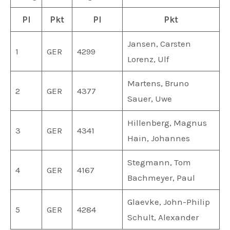
Pl
Pkt
Pl
Pkt
P
Jansen, Carsten
1
GER
4299
Lorenz, Ulf
Martens, Bruno
2
GER
4377
Sauer, Uwe
Hillenberg, Magnus
3
GER
4341
Hain, Johannes
Stegmann, Tom
4
GER
4167
Bachmeyer, Paul
Glaevke, John-Philip
5
GER
4284
Schult, Alexander