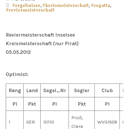
#ergebnisse
,
#kreismeisterschaft
,
#regatta
,
#reviermeisterschaft
Reviermeisterschaft Inselsee
Kreismeisterschaft (nur Pirat)
05.05.2012
Optimist:
Rang
Land
Segel_Nr
Segler
Club
DS
Pl
Pkt
Pl
Pkt
Pl
P
Prüß,
1
GER
10110
WVG1928
MV
Clara