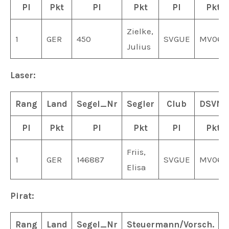
Pl
Pkt
Pl
Pkt
Pl
Pkt
Zielke,
1
GER
450
SVGUE
MV061
Julius
Laser:
Rang
Land
Segel_Nr
Segler
Club
DSVNr
Pl
Pkt
Pl
Pkt
Pl
Pkt
Friis,
1
GER
146887
SVGUE
MV061
Elisa
Pirat:
Rang
Land
Segel_Nr
Steuermann/Vorsch.
J