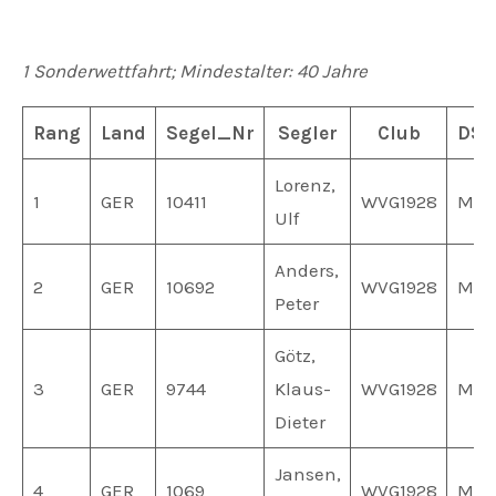
1 Sonderwettfahrt; Mindestalter: 40 Jahre
Rang
Land
Segel_Nr
Segler
Club
DSV
Lorenz,
1
GER
10411
WVG1928
MV0
Ulf
Anders,
2
GER
10692
WVG1928
MV0
Peter
Götz,
3
GER
9744
Klaus-
WVG1928
MV0
Dieter
Jansen,
4
GER
1069
WVG1928
MV0