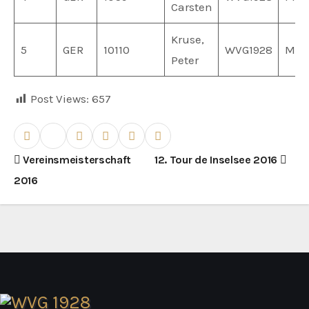
Carsten
Kruse,
5
GER
10110
WVG1928
MV0
Peter
Post Views:
657
B
Vereinsmeisterschaft
12. Tour de Inselsee 2016
2016
e
i
t
r
a