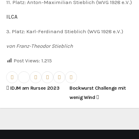
11. Platz: Anton-Maximilian Stieblich (WVG 1928 e.V.)
ILCA
3. Platz: Karl-Ferdinand Stieblich (WVG 1928 e.V.)
von Franz-Theodor Stieblich
Post Views:
1.215
B
IDJM am Rursee 2023
Bockwurst Challenge mit
wenig Wind
e
i
t