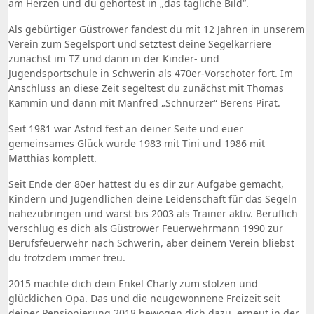
am Herzen und du gehörtest in „das tägliche Bild“.
Als gebürtiger Güstrower fandest du mit 12 Jahren in unserem
Verein zum Segelsport und setztest deine Segelkarriere
zunächst im TZ und dann in der Kinder- und
Jugendsportschule in Schwerin als 470er-Vorschoter fort. Im
Anschluss an diese Zeit segeltest du zunächst mit Thomas
Kammin und dann mit Manfred „Schnurzer“ Berens Pirat.
Seit 1981 war Astrid fest an deiner Seite und euer
gemeinsames Glück wurde 1983 mit Tini und 1986 mit
Matthias komplett.
Seit Ende der 80er hattest du es dir zur Aufgabe gemacht,
Kindern und Jugendlichen deine Leidenschaft für das Segeln
nahezubringen und warst bis 2003 als Trainer aktiv. Beruflich
verschlug es dich als Güstrower Feuerwehrmann 1990 zur
Berufsfeuerwehr nach Schwerin, aber deinem Verein bliebst
du trotzdem immer treu.
2015 machte dich dein Enkel Charly zum stolzen und
glücklichen Opa. Das und die neugewonnene Freizeit seit
deiner Pensionierung 2018 bewogen dich dazu, erneut in der