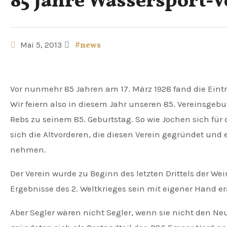
85 Jahre Wassersport-V
Mai 5, 2013
#news
Vor nunmehr 85 Jahren am 17. März 1928 fand die Eintragung des Wassersport‑Vereins‑Güstrow 1928 e. V. in das Vereinsregister der Stadt Güstrow statt.
Wir feiern also in diesem Jahr unseren 85. Vereinsgeb
Rebs zu seinem 85. Geburtstag. So wie Jochen sich für d
sich die Altvorderen, die diesen Verein gegründet und
nehmen.
Der Verein wurde zu Beginn des letzten Drittels der W
Ergebnisse des 2. Weltkrieges sein mit eigener Hand 
Aber Segler wären nicht Segler, wenn sie nicht den N