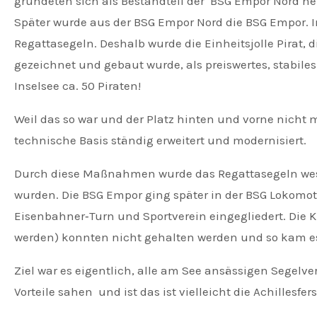
gründeten sich als Bestandteil der BSG Empor Nord ne
Später wurde aus der BSG Empor Nord die BSG Empor. In
Regattasegeln. Deshalb wurde die Einheitsjolle Pirat,
gezeichnet und gebaut wurde, als preiswertes, stabile
Inselsee ca. 50 Piraten!
Weil das so war und der Platz hinten und vorne nicht
technische Basis ständig erweitert und modernisiert.
Durch diese Maßnahmen wurde das Regattasegeln wesentl
wurden. Die BSG Empor ging später in der BSG Lokomot
Eisenbahner‑Turn und Sportverein eingegliedert. Die K
werden) konnten nicht gehalten werden und so kam es
Ziel war es eigentlich, alle am See ansässigen Segelve
Vorteile sahen und ist das ist vielleicht die Achillesfer