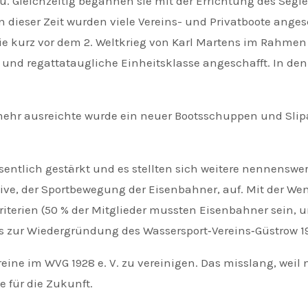
u. Gleichzeitig begannen sie mit der Errichtung des Se
 dieser Zeit wurden viele Vereins- und Privatboote ange
 die kurz vor dem 2. Weltkrieg von Karl Martens im Rahme
s und regattataugliche Einheitsklasse angeschafft. In de
 mehr ausreichte wurde ein neuer Bootsschuppen und Slip
ich gestärkt und es stellten sich weitere nennenswerte 
ive, der Sportbewegung der Eisenbahner, auf. Mit der We
riterien (50 % der Mitglieder mussten Eisenbahner sein,
 zur Wiedergründung des Wassersport‑Vereins‑Güstrow 19
reine im WVG 1928 e. V. zu vereinigen. Das misslang, weil
se für die Zukunft.