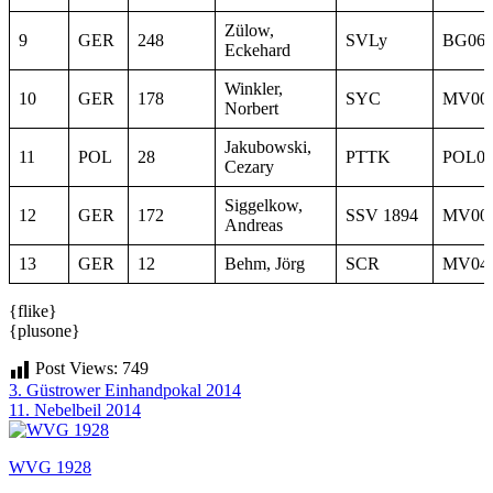
Zülow,
9
GER
248
SVLy
BG06
Eckehard
Winkler,
10
GER
178
SYC
MV00
Norbert
Jakubowski,
11
POL
28
PTTK
POL0
Cezary
Siggelkow,
12
GER
172
SSV 1894
MV00
Andreas
13
GER
12
Behm, Jörg
SCR
MV04
{flike}
{plusone}
Post Views:
749
Beitragsnavigation
3. Güstrower Einhandpokal 2014
11. Nebelbeil 2014
WVG 1928