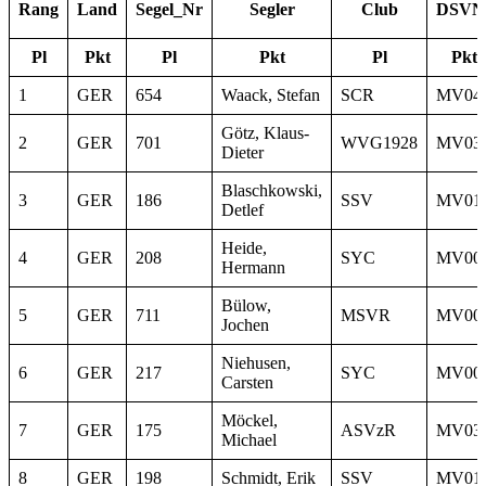
Rang
Land
Segel_Nr
Segler
Club
DSVN
Pl
Pkt
Pl
Pkt
Pl
Pkt
1
GER
654
Waack, Stefan
SCR
MV04
Götz, Klaus-
2
GER
701
WVG1928
MV03
Dieter
Blaschkowski,
3
GER
186
SSV
MV01
Detlef
Heide,
4
GER
208
SYC
MV00
Hermann
Bülow,
5
GER
711
MSVR
MV00
Jochen
Niehusen,
6
GER
217
SYC
MV00
Carsten
Möckel,
7
GER
175
ASVzR
MV03
Michael
8
GER
198
Schmidt, Erik
SSV
MV01