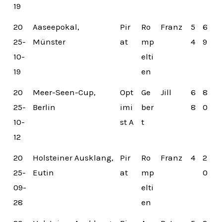
19
20
Aaseepokal,
Pir
Ro
Franz
5
6
25-
Münster
at
mp
4
9
10-
elti
19
en
20
Meer-Seen-Cup,
Opt
Ge
Jill
6
8
25-
Berlin
imi
ber
8
0
10-
st A
t
12
20
Holsteiner Ausklang,
Pir
Ro
Franz
4
2
25-
Eutin
at
mp
0
09-
elti
28
en