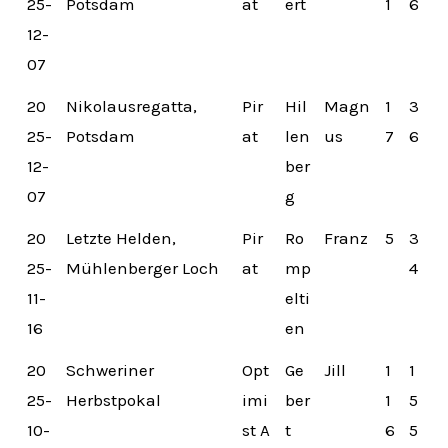
25-
Potsdam
at
ert
1
6
12-
07
20
Nikolausregatta,
Pir
Hil
Magn
1
3
25-
Potsdam
at
len
us
7
6
12-
ber
07
g
20
Letzte Helden,
Pir
Ro
Franz
5
3
25-
Mühlenberger Loch
at
mp
4
11-
elti
16
en
20
Schweriner
Opt
Ge
Jill
1
1
25-
Herbstpokal
imi
ber
1
5
10-
st A
t
6
5