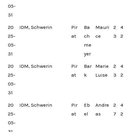
05-
31
20
IDM, Schwerin
Pir
Ba
Mauri
2
4
25-
at
ch
ce
3
2
05-
me
31
yer
20
IDM, Schwerin
Pir
Bar
Marie
2
4
25-
at
k
Luise
3
2
05-
31
20
IDM, Schwerin
Pir
Eb
Andre
2
4
25-
at
el
as
7
2
05-
31