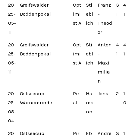
20
Greifswalder
Opt
Sti
Franz
3
4
25-
Boddenpokal
imi
ebl
-
1
1
05-
st A
ich
Theod
11
or
20
Greifswalder
Opt
Sti
Anton
4
4
25-
Boddenpokal
imi
ebl
-
1
1
05-
st A
ich
Maxi
11
milia
n
20
Ostseecup
Pir
Ha
Jens
2
1
25-
Warnemünde
at
ma
0
05-
nn
04
20
Ostseecup
Pir
Eb
Andre
3
1