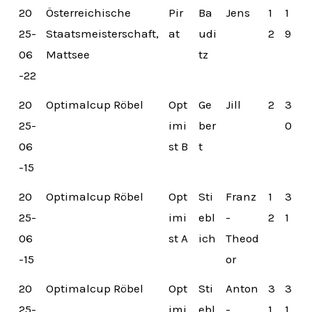
20
Österreichische
Pir
Ba
Jens
1
1
25-
Staatsmeisterschaft,
at
udi
2
9
06
Mattsee
tz
-22
20
Optimalcup Röbel
Opt
Ge
Jill
2
3
25-
imi
ber
0
06
st B
t
-15
20
Optimalcup Röbel
Opt
Sti
Franz
1
3
25-
imi
ebl
-
2
1
06
st A
ich
Theod
-15
or
20
Optimalcup Röbel
Opt
Sti
Anton
3
3
25-
imi
ebl
-
1
1