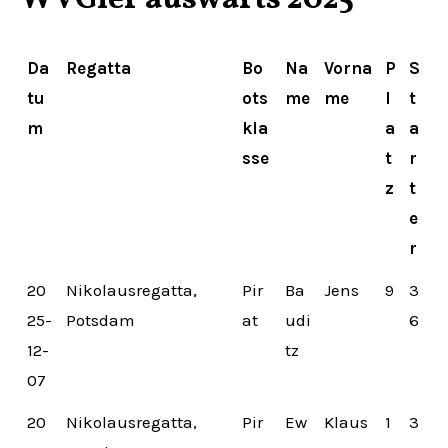
Da
Regatta
Bo
Na
Vorna
P
S
tu
ots
me
me
l
t
m
kla
a
a
sse
t
r
z
t
e
r
20
Nikolausregatta,
Pir
Ba
Jens
9
3
25-
Potsdam
at
udi
6
12-
tz
07
20
Nikolausregatta,
Pir
Ew
Klaus
1
3