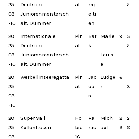
25-
Deutsche
at
mp
5
08
Juniorenmeistersch
elti
-10
aft, Dümmer
en
20
Internationale
Pir
Bar
Marie
9
3
25-
Deutsche
at
k
-
5
08
Juniorenmeistersch
Louis
-10
aft, Dümmer
e
20
Werbellinseeregatta
Pir
Jac
Ludge
6
1
25-
at
ob
r
3
08
s
-10
20
Super Sail
Ho
Ra
Mich
2
2
25-
Kellenhusen
bie
nis
ael
3
8
08
16