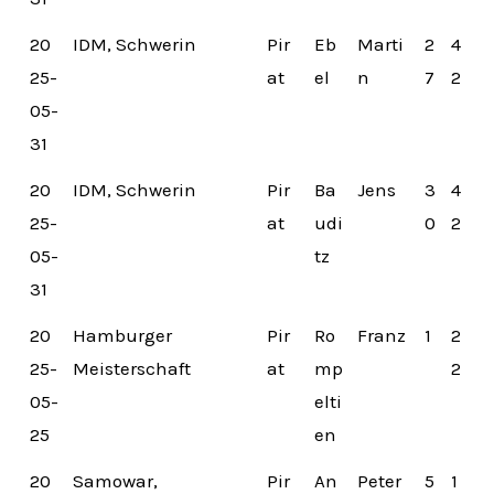
20
IDM, Schwerin
Pir
Eb
Marti
2
4
25-
at
el
n
7
2
05-
31
20
IDM, Schwerin
Pir
Ba
Jens
3
4
25-
at
udi
0
2
05-
tz
31
20
Hamburger
Pir
Ro
Franz
1
2
25-
Meisterschaft
at
mp
2
05-
elti
25
en
20
Samowar,
Pir
An
Peter
5
1