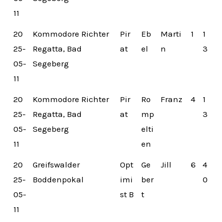
11
20
Kommodore Richter
Pir
Eb
Marti
1
1
25-
Regatta, Bad
at
el
n
3
05-
Segeberg
11
20
Kommodore Richter
Pir
Ro
Franz
4
1
25-
Regatta, Bad
at
mp
3
05-
Segeberg
elti
11
en
20
Greifswalder
Opt
Ge
Jill
6
4
25-
Boddenpokal
imi
ber
0
05-
st B
t
11