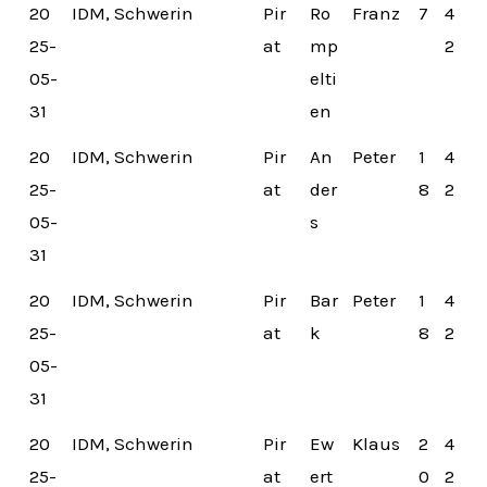
20
IDM, Schwerin
Pir
Ro
Franz
7
4
25-
at
mp
2
05-
elti
31
en
20
IDM, Schwerin
Pir
An
Peter
1
4
25-
at
der
8
2
05-
s
31
20
IDM, Schwerin
Pir
Bar
Peter
1
4
25-
at
k
8
2
05-
31
20
IDM, Schwerin
Pir
Ew
Klaus
2
4
25-
at
ert
0
2