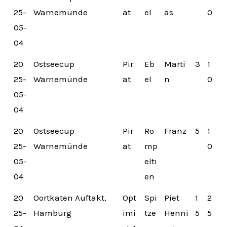
25-
Warnemünde
at
el
as
0
05-
04
20
Ostseecup
Pir
Eb
Marti
3
1
25-
Warnemünde
at
el
n
0
05-
04
20
Ostseecup
Pir
Ro
Franz
5
1
25-
Warnemünde
at
mp
0
05-
elti
04
en
20
Oortkaten Auftakt,
Opt
Spi
Piet
1
2
25-
Hamburg
imi
tze
Henni
5
5