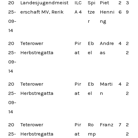
20
Landesjugendmeist
ILC
Spi
Piet
2
3
25-
erschaft MV, Rerik
A 4
tze
Henni
6
9
09-
r
ng
14
20
Teterower
Pir
Eb
Andre
4
2
25-
Herbstregatta
at
el
as
2
09-
14
20
Teterower
Pir
Eb
Marti
4
2
25-
Herbstregatta
at
el
n
2
09-
14
20
Teterower
Pir
Ro
Franz
7
2
25-
Herbstregatta
at
mp
2