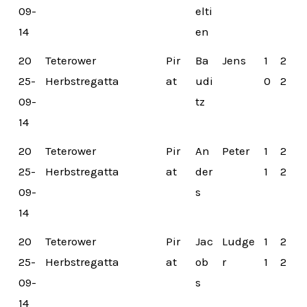
09-
elti
14
en
20
Teterower
Pir
Ba
Jens
1
2
25-
Herbstregatta
at
udi
0
2
09-
tz
14
20
Teterower
Pir
An
Peter
1
2
25-
Herbstregatta
at
der
1
2
09-
s
14
20
Teterower
Pir
Jac
Ludge
1
2
25-
Herbstregatta
at
ob
r
1
2
09-
s
14