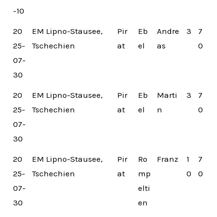
-10
20
EM Lipno-Stausee,
Pir
Eb
Andre
3
7
25-
Tschechien
at
el
as
0
07-
30
20
EM Lipno-Stausee,
Pir
Eb
Marti
3
7
25-
Tschechien
at
el
n
0
07-
30
20
EM Lipno-Stausee,
Pir
Ro
Franz
1
7
25-
Tschechien
at
mp
0
0
07-
elti
30
en