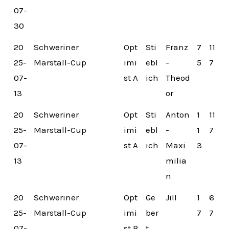
07-
30
20
Schweriner
Opt
Sti
Franz
7
11
25-
Marstall-Cup
imi
ebl
-
5
7
07-
st A
ich
Theod
13
or
20
Schweriner
Opt
Sti
Anton
1
11
25-
Marstall-Cup
imi
ebl
-
1
7
07-
st A
ich
Maxi
3
13
milia
n
20
Schweriner
Opt
Ge
Jill
1
6
25-
Marstall-Cup
imi
ber
7
7
07-
st B
t