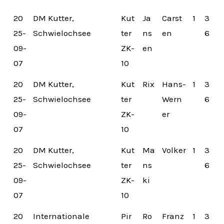
20
DM Kutter,
Kut
Ja
Carst
1
3
25-
Schwielochsee
ter
ns
en
6
09-
ZK-
en
07
10
20
DM Kutter,
Kut
Rix
Hans-
1
3
25-
Schwielochsee
ter
Wern
6
09-
ZK-
er
07
10
20
DM Kutter,
Kut
Ma
Volker
1
3
25-
Schwielochsee
ter
ns
6
09-
ZK-
ki
07
10
20
Internationale
Pir
Ro
Franz
1
3