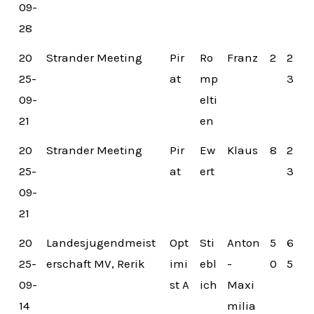
09-
28
20
Strander Meeting
Pir
Ro
Franz
2
2
25-
at
mp
3
09-
elti
21
en
20
Strander Meeting
Pir
Ew
Klaus
8
2
25-
at
ert
3
09-
21
20
Landesjugendmeist
Opt
Sti
Anton
5
6
25-
erschaft MV, Rerik
imi
ebl
-
0
5
09-
st A
ich
Maxi
14
milia