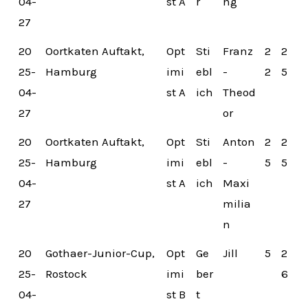
04-
st A
r
ng
27
20
Oortkaten Auftakt,
Opt
Sti
Franz
2
2
25-
Hamburg
imi
ebl
-
2
5
04-
st A
ich
Theod
27
or
20
Oortkaten Auftakt,
Opt
Sti
Anton
2
2
25-
Hamburg
imi
ebl
-
5
5
04-
st A
ich
Maxi
27
milia
n
20
Gothaer-Junior-Cup,
Opt
Ge
Jill
5
2
25-
Rostock
imi
ber
6
04-
st B
t