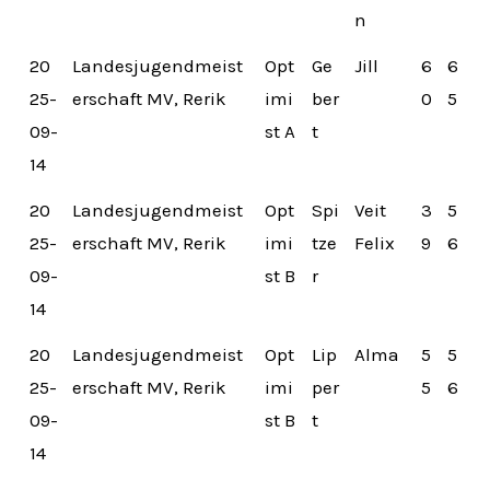
n
20
Landesjugendmeist
Opt
Ge
Jill
6
6
25-
erschaft MV, Rerik
imi
ber
0
5
09-
st A
t
14
20
Landesjugendmeist
Opt
Spi
Veit
3
5
25-
erschaft MV, Rerik
imi
tze
Felix
9
6
09-
st B
r
14
20
Landesjugendmeist
Opt
Lip
Alma
5
5
25-
erschaft MV, Rerik
imi
per
5
6
09-
st B
t
14