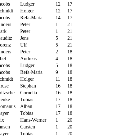
acobs
Ludger
12
17
chmidt
Holger
12
17
acobs
Refa-Maria
14
17
nders
Peter
1
21
ark
Peter
1
21
auditz
Jens
5
21
orenz
Ulf
5
21
nders
Peter
2
18
bel
Andreas
4
18
acobs
Ludger
5
18
acobs
Refa-Maria
9
18
chmidt
Holger
11
18
ruse
Stephan
16
18
ritzsche
Cornelia
16
18
enke
Tobias
17
18
omanus
Alban
17
18
ayer
Tobias
17
18
ix
Hans-Werner
1
20
ansen
Carsten
1
20
ayer
Tobias
1
20