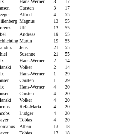
ix
Hans-Werner
3
17
ansen
Carsten
3
17
eeger
Alfred
4
55
illenberg
Magnus
13
55
orenz
Ulf
13
55
bel
Andreas
19
55
chlichting
Martin
19
55
auditz
Jens
21
55
hiel
Susanne
21
55
ix
Hans-Werner
2
14
anski
Volker
2
14
ix
Hans-Werner
1
29
ansen
Carsten
1
29
ix
Hans-Werner
4
20
ansen
Carsten
4
20
anski
Volker
4
20
acobs
Refa-Maria
4
20
acobs
Ludger
4
20
ayer
Tobias
4
20
omanus
Alban
13
18
ayer
Tobias
13
18