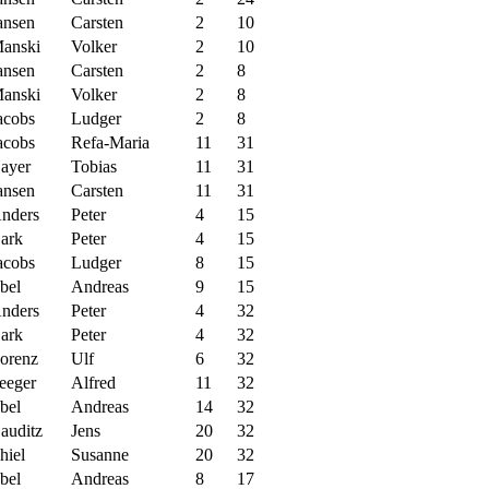
ansen
Carsten
2
10
anski
Volker
2
10
ansen
Carsten
2
8
anski
Volker
2
8
acobs
Ludger
2
8
acobs
Refa-Maria
11
31
ayer
Tobias
11
31
ansen
Carsten
11
31
nders
Peter
4
15
ark
Peter
4
15
acobs
Ludger
8
15
bel
Andreas
9
15
nders
Peter
4
32
ark
Peter
4
32
orenz
Ulf
6
32
eeger
Alfred
11
32
bel
Andreas
14
32
auditz
Jens
20
32
hiel
Susanne
20
32
bel
Andreas
8
17