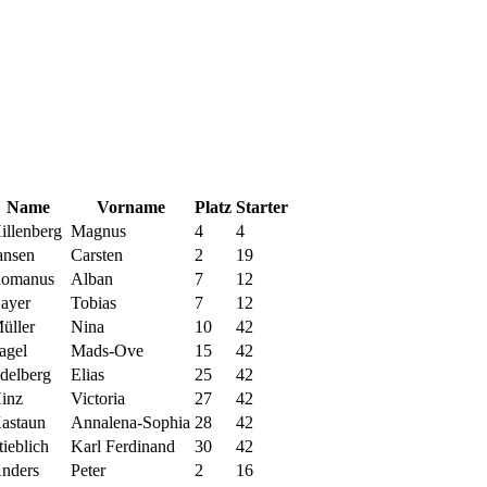
Name
Vorname
Platz
Starter
illenberg
Magnus
4
4
ansen
Carsten
2
19
omanus
Alban
7
12
ayer
Tobias
7
12
üller
Nina
10
42
agel
Mads-Ove
15
42
delberg
Elias
25
42
inz
Victoria
27
42
astaun
Annalena-Sophia
28
42
tieblich
Karl Ferdinand
30
42
nders
Peter
2
16