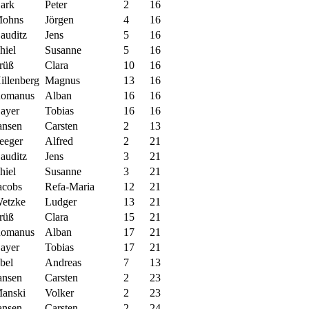
ark
Peter
2
16
ohns
Jörgen
4
16
auditz
Jens
5
16
hiel
Susanne
5
16
rüß
Clara
10
16
illenberg
Magnus
13
16
omanus
Alban
16
16
ayer
Tobias
16
16
ansen
Carsten
2
13
eeger
Alfred
2
21
auditz
Jens
3
21
hiel
Susanne
3
21
acobs
Refa-Maria
12
21
etzke
Ludger
13
21
rüß
Clara
15
21
omanus
Alban
17
21
ayer
Tobias
17
21
bel
Andreas
7
13
ansen
Carsten
2
23
anski
Volker
2
23
ansen
Carsten
2
24