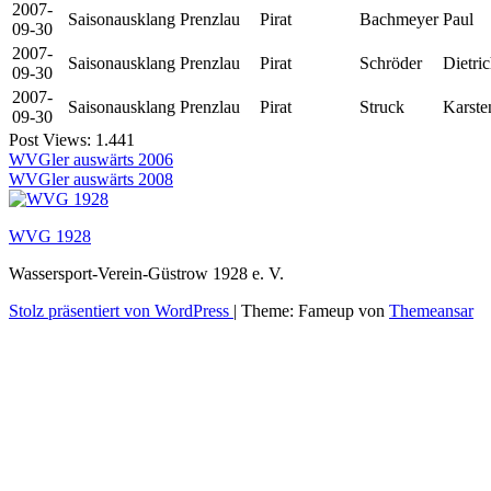
2007-
Saisonausklang Prenzlau
Pirat
Bachmeyer
Paul
09-30
2007-
Saisonausklang Prenzlau
Pirat
Schröder
Dietri
09-30
2007-
Saisonausklang Prenzlau
Pirat
Struck
Karste
09-30
Post Views:
1.441
Beitragsnavigation
WVGler auswärts 2006
WVGler auswärts 2008
WVG 1928
Wassersport-Verein-Güstrow 1928 e. V.
Stolz präsentiert von WordPress
|
Theme: Fameup von
Themeansar