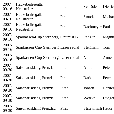
2007-
Hackebeilregatta
Pirat
Schröder
Dietri
09-16
Neustrelitz
2007-
Hackebeilregatta
Pirat
Struck
Michae
09-16
Neustrelitz
2007-
Hackebeilregatta
Pirat
Bachmeyer
Paul
09-16
Neustrelitz
2007-
Sparkassen-Cup Sternberg
Optimist B
Penzlin
Magnu
09-16
2007-
Sparkassen-Cup Sternberg
Laser radial
Stegmann
Tom
09-16
2007-
Sparkassen-Cup Sternberg
Laser radial
Nath
Annem
09-16
2007-
Saisonausklang Prenzlau
Pirat
Anders
Peter
09-30
2007-
Saisonausklang Prenzlau
Pirat
Bark
Peter
09-30
2007-
Saisonausklang Prenzlau
Pirat
Jansen
Carste
09-30
2007-
Saisonausklang Prenzlau
Pirat
Wetzke
Ludge
09-30
2007-
Saisonausklang Prenzlau
Pirat
Statewitsch
Heike
09-30