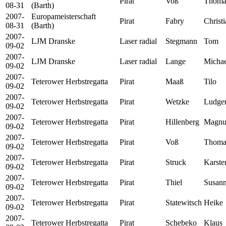
Pirat
Voß
Thoma
08-31
(Barth)
2007-
Europameisterschaft
Pirat
Fabry
Christ
08-31
(Barth)
2007-
LJM Dranske
Laser radial
Stegmann
Tom
09-02
2007-
LJM Dranske
Laser radial
Lange
Michae
09-02
2007-
Teterower Herbstregatta
Pirat
Maaß
Tilo
09-02
2007-
Teterower Herbstregatta
Pirat
Wetzke
Ludge
09-02
2007-
Teterower Herbstregatta
Pirat
Hillenberg
Magnu
09-02
2007-
Teterower Herbstregatta
Pirat
Voß
Thoma
09-02
2007-
Teterower Herbstregatta
Pirat
Struck
Karste
09-02
2007-
Teterower Herbstregatta
Pirat
Thiel
Susan
09-02
2007-
Teterower Herbstregatta
Pirat
Statewitsch
Heike
09-02
2007-
Teterower Herbstregatta
Pirat
Schebeko
Klaus