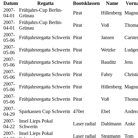
Datum
Regatta
Bootsklassen
Name
Vorn
2007-
Frühjahrs-Cup Berlin-
Pirat
Hillenberg
Magnu
04-01
Grünau
2007-
Frühjahrs-Cup Berlin-
Pirat
Voß
Thoma
04-01
Grünau
2007-
Frühjahrsregatta Schwerin
Pirat
Jansen
Carste
05-06
2007-
Frühjahrsregatta Schwerin
Pirat
Wetzke
Ludge
05-06
2007-
Frühjahrsregatta Schwerin
Pirat
Bauditz
Jens
05-06
2007-
Frühjahrsregatta Schwerin
Pirat
Fabry
Christ
05-06
2007-
Frühjahrsregatta Schwerin
Pirat
Hillenberg
Magnu
05-06
2007-
Frühjahrsregatta Schwerin
Pirat
Voß
Thoma
05-06
2007-
Sparkassen Cup Schwerin
470er
Ebel
Andre
04-29
2007-
Insel Lieps Pokal
Laser radial
Dahlmann
Anke
04-22
Schwerin
2007-
Insel Lieps Pokal
Laser radial
Stegmann
Tom