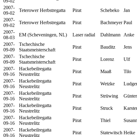
09-02
2007-
Teterower Herbstregatta
Pirat
Schebeko
Jan
09-02
2007-
Teterower Herbstregatta
Pirat
Bachmeyer
Paul
09-02
2007-
EM (Scheveningen, NL)
Laser radial
Dahlmann
Anke
08-03
2007-
Tschechische
Pirat
Bauditz
Jens
09-09
Staatsmeisterschaft
2007-
Tschechische
Pirat
Lorenz
Ulf
09-09
Staatsmeisterschaft
2007-
Hackebeilregatta
Pirat
Maaß
Tilo
09-16
Neustrelitz
2007-
Hackebeilregatta
Pirat
Wetzke
Ludge
09-16
Neustrelitz
2007-
Hackebeilregatta
Pirat
Strüwing
Günter
09-16
Neustrelitz
2007-
Hackebeilregatta
Pirat
Struck
Karste
09-16
Neustrelitz
2007-
Hackebeilregatta
Pirat
Thiel
Susan
09-16
Neustrelitz
2007-
Hackebeilregatta
Pirat
Statewitsch
Heike
09-16
Neustrelitz