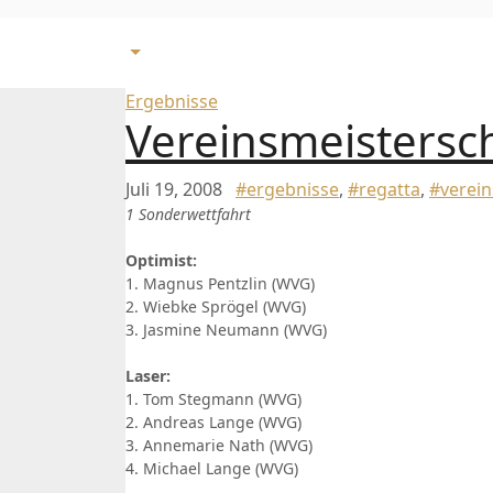
Ergebnisse
Vereinsmeistersc
Juli 19, 2008
#ergebnisse
,
#regatta
,
#verein
1 Sonderwettfahrt
Optimist:
1. Magnus Pentzlin (WVG)
2. Wiebke Sprögel (WVG)
3. Jasmine Neumann (WVG)
Laser:
1. Tom Stegmann (WVG)
2. Andreas Lange (WVG)
3. Annemarie Nath (WVG)
4. Michael Lange (WVG)