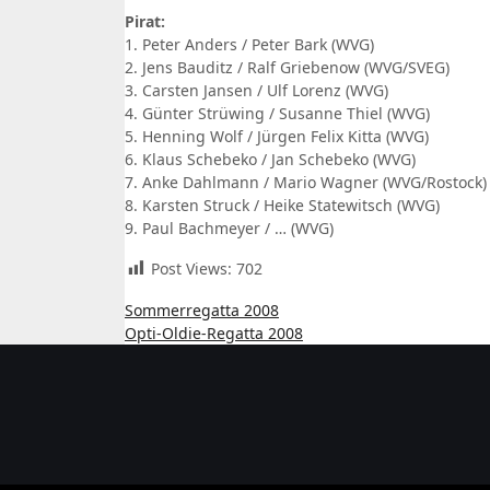
Pirat:
1. Peter Anders / Peter Bark (WVG)
2. Jens Bauditz / Ralf Griebenow (WVG/SVEG)
3. Carsten Jansen / Ulf Lorenz (WVG)
4. Günter Strüwing / Susanne Thiel (WVG)
5. Henning Wolf / Jürgen Felix Kitta (WVG)
6. Klaus Schebeko / Jan Schebeko (WVG)
7. Anke Dahlmann / Mario Wagner (WVG/Rostock)
8. Karsten Struck / Heike Statewitsch (WVG)
9. Paul Bachmeyer / … (WVG)
Post Views:
702
Beitragsnavigation
Sommerregatta 2008
Opti-Oldie-Regatta 2008