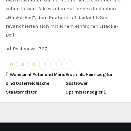
sehen lassen. Alle wurden mit einem dreifachen
„Hacke-Beil“, dem Piratengruß, bedacht. Sie
revanchierten sich mit einem einfachen „Hacke-
Beil“.
Post Views:
767
B
Wahnsinn! Peter und Marie
Erstmals Heimsieg für
sind Österreichische
Güstrower
e
Staatsmeister
Optimistensegler
i
t
r