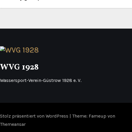
e
i
t
r
a
WVG 1928
g
s
Wassersport-Verein-Güstrow 1928 e. V.
n
a
Stolz präsentiert von WordPress
v
|
Theme: Fameup von
Themeansar
i