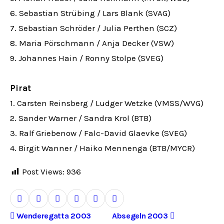
6. Sebastian Strübing / Lars Blank (SVAG)
7. Sebastian Schröder / Julia Perthen (SCZ)
8. Maria Pörschmann / Anja Decker (VSW)
9. Johannes Hain / Ronny Stolpe (SVEG)
Pirat
1. Carsten Reinsberg / Ludger Wetzke (VMSS/WVG)
2. Sander Warner / Sandra Krol (BTB)
3. Ralf Griebenow / Falc-David Glaevke (SVEG)
4. Birgit Wanner / Haiko Mennenga (BTB/MYCR)
Post Views:
936
B
Wenderegatta 2003
Absegeln 2003