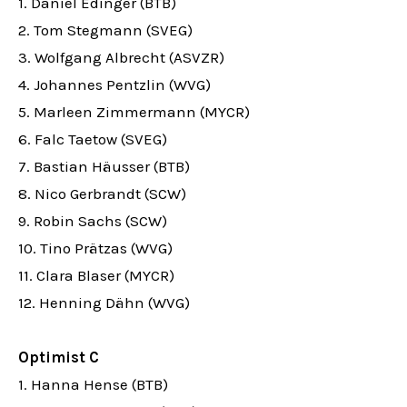
1. Daniel Edinger (BTB)
2. Tom Stegmann (SVEG)
3. Wolfgang Albrecht (ASVZR)
4. Johannes Pentzlin (WVG)
5. Marleen Zimmermann (MYCR)
6. Falc Taetow (SVEG)
7. Bastian Häusser (BTB)
8. Nico Gerbrandt (SCW)
9. Robin Sachs (SCW)
10. Tino Prätzas (WVG)
11. Clara Blaser (MYCR)
12. Henning Dähn (WVG)
Optimist C
1. Hanna Hense (BTB)