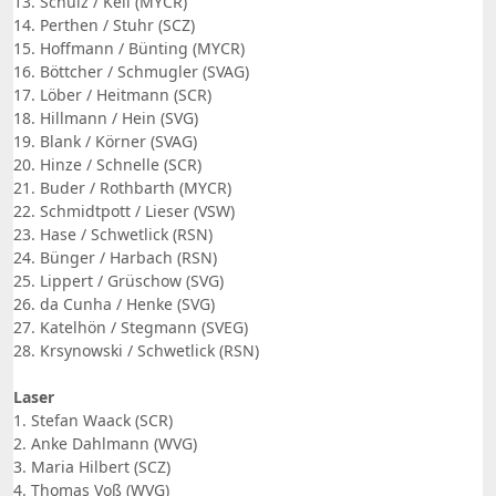
13. Schulz / Keil (MYCR)
14. Perthen / Stuhr (SCZ)
15. Hoffmann / Bünting (MYCR)
16. Böttcher / Schmugler (SVAG)
17. Löber / Heitmann (SCR)
18. Hillmann / Hein (SVG)
19. Blank / Körner (SVAG)
20. Hinze / Schnelle (SCR)
21. Buder / Rothbarth (MYCR)
22. Schmidtpott / Lieser (VSW)
23. Hase / Schwetlick (RSN)
24. Bünger / Harbach (RSN)
25. Lippert / Grüschow (SVG)
26. da Cunha / Henke (SVG)
27. Katelhön / Stegmann (SVEG)
28. Krsynowski / Schwetlick (RSN)
Laser
1. Stefan Waack (SCR)
2. Anke Dahlmann (WVG)
3. Maria Hilbert (SCZ)
4. Thomas Voß (WVG)