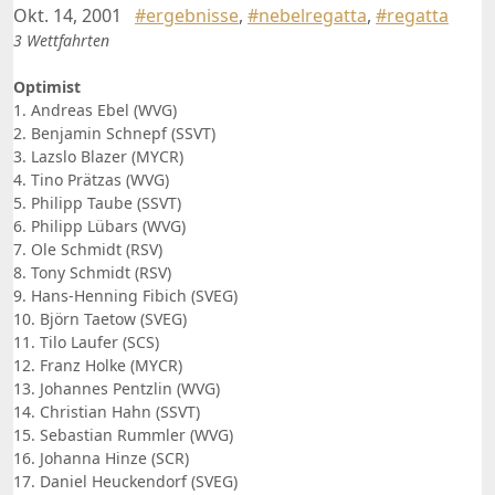
Okt. 14, 2001
#ergebnisse
,
#nebelregatta
,
#regatta
3 Wettfahrten
Optimist
1. Andreas Ebel (WVG)
2. Benjamin Schnepf (SSVT)
3. Lazslo Blazer (MYCR)
4. Tino Prätzas (WVG)
5. Philipp Taube (SSVT)
6. Philipp Lübars (WVG)
7. Ole Schmidt (RSV)
8. Tony Schmidt (RSV)
9. Hans-Henning Fibich (SVEG)
10. Björn Taetow (SVEG)
11. Tilo Laufer (SCS)
12. Franz Holke (MYCR)
13. Johannes Pentzlin (WVG)
14. Christian Hahn (SSVT)
15. Sebastian Rummler (WVG)
16. Johanna Hinze (SCR)
17. Daniel Heuckendorf (SVEG)