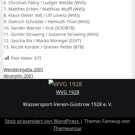
6. Christian Fabry / Ludger Wetzke (WVG)
7. Matthes Erben / Matthias Wulff (WVG)
8. Klaus-Dieter Voß / Ulf Lorenz (WVG)
9. Dietrich Schröder / Helmuth Thiel (WVG)
10. Sander Warner / Krol (SCK/BTB)
11. Günter Strüwing / Susanne Strüwing (WVG)
12. Sascha Rix / Marko Monegel (SSVT)
13. Nicole Kordon / Greiner-Petter (BTB)
Post Views:
675
Beitragsnavigation
Wenderegatta 2001
Absegeln 2001
WVG 1928
Wassersport-Verein-Güstrow 1928 e. V.
Stolz präsentiert von WordPress
|
Theme: Fameup von
Themeansar