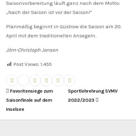
Saisonvorbereitung läuft ganz nach dem Motto:
„Nach der Saison ist vor der Saison!“
Planmäßig beginnt in Güstrow die Saison am 20.
April mit dem traditionellen Ansegeln.
Jörn-Christoph Jansen
Post Views:
1.455
B
Favoritensiege zum
Sportlehrehrung SVMV
Saisonfinale auf dem
2022/2023
e
Inselsee
i
t