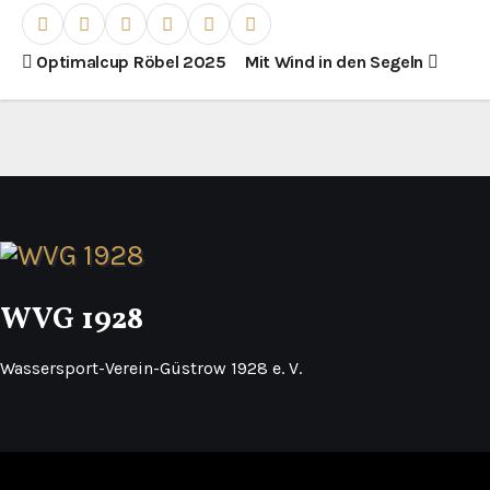
B
Optimalcup Röbel 2025
Mit Wind in den Segeln
e
i
t
r
a
WVG 1928
g
s
Wassersport-Verein-Güstrow 1928 e. V.
n
a