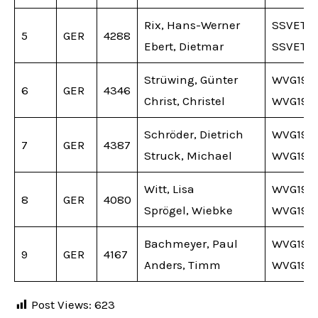
Rix, Hans-Werner
SSVET
5
GER
4288
Ebert, Dietmar
SSVET
Strüwing, Günter
WVG192
6
GER
4346
Christ, Christel
WVG192
Schröder, Dietrich
WVG192
7
GER
4387
Struck, Michael
WVG192
Witt, Lisa
WVG192
8
GER
4080
Sprögel, Wiebke
WVG192
Bachmeyer, Paul
WVG192
9
GER
4167
Anders, Timm
WVG192
Post Views:
623