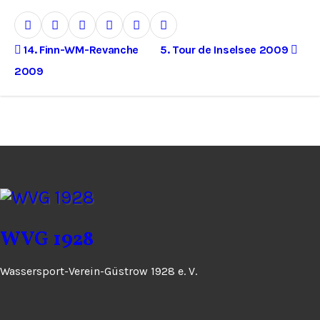
B
14. Finn-WM-Revanche
5. Tour de Inselsee 2009
2009
e
i
t
r
a
g
WVG 1928
s
Wassersport-Verein-Güstrow 1928 e. V.
n
a