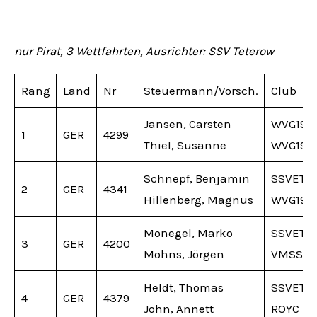
nur Pirat, 3 Wettfahrten, Ausrichter: SSV Teterow
Rang
Land
Nr
Steuermann/Vorsch.
Club
Jansen, Carsten
WVG192
1
GER
4299
Thiel, Susanne
WVG192
Schnepf, Benjamin
SSVET
2
GER
4341
Hillenberg, Magnus
WVG192
Monegel, Marko
SSVET
3
GER
4200
Mohns, Jörgen
VMSS
Heldt, Thomas
SSVET
4
GER
4379
John, Annett
ROYC