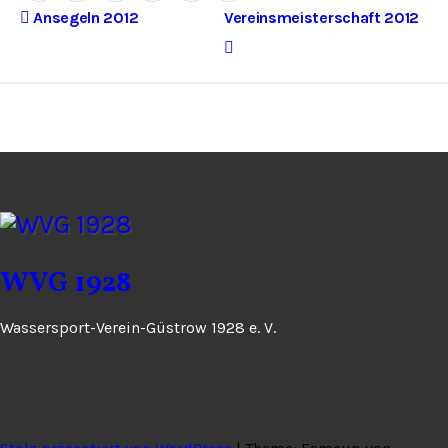
B
Ansegeln 2012
Vereinsmeisterschaft 2012
e
i
t
r
a
g
WVG 1928
s
Wassersport-Verein-Güstrow 1928 e. V.
n
a
v