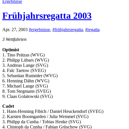
Ergebnisse
Frühjahrsregatta 2003
Apr. 27, 2003
#ergebnisse
,
#frühjahrsregatta
,
#regatta
3 Wettfahrten
Optimist
1. Tino Prätzas (WVG)
2. Philipp Lübars (WVG)
3. Andreas Lange (SVG)
4. Falc Taetow (SVEG)
5. Sebastian Rummler (WVG)
6. Henning Dähn (WVG)
7. Michael Lange (SVG)
8. Tom Stegmann (SVEG)
9. Claas Golatowski (SVG)
Cadet
1. Hans-Henning Fibich / Daniel Heuckendorf (SVEG)
2. Karsten Boomgarden / Julia Wemmel (SVG)
3. Philipp da Cunha / Tobias Henke (SVG)
4. Chistoph da Cunha / Fabian Grüschow (SVG)