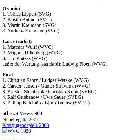
Ok-mini
1. Tobias Lippert (SVG)
2. Kristin Büttner (SVG)
3. Martin Kreimann (SVG)
4. Andreas Kreimann (SVG)
Laser (radial)
1. Matthias Wulff (WVG)
2. Magnus Hillenberg (WVG)
3. Tim Prätzas (WVG)
außer der Wertung (standard): Ludwig Ploen (WVG)
Pirat
1. Christian Fabry / Ludger Wetzke (WVG)
2. Carsten Jansen / Günter Strüwing (WVG)
3. Karsten Steinbrink / Christian Köhn (SVEG)
4. Ralf Griebenow / Uwe Sauer (SVEG)
5. Philipp Katelhön / Björn Taetow (SVEG)
Post Views:
904
Beitragsnavigation
Nebelregatta 2002
Kreisjugendspiele 2003