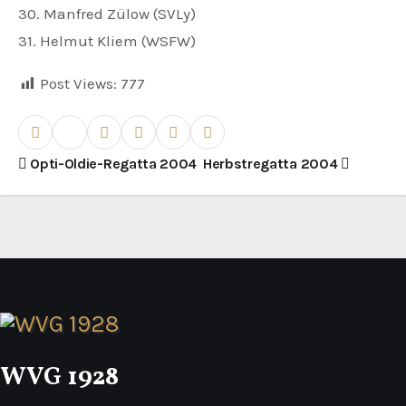
30. Manfred Zülow (SVLy)
31. Helmut Kliem (WSFW)
Post Views:
777
B
Opti-Oldie-Regatta 2004
Herbstregatta 2004
e
i
t
r
a
WVG 1928
g