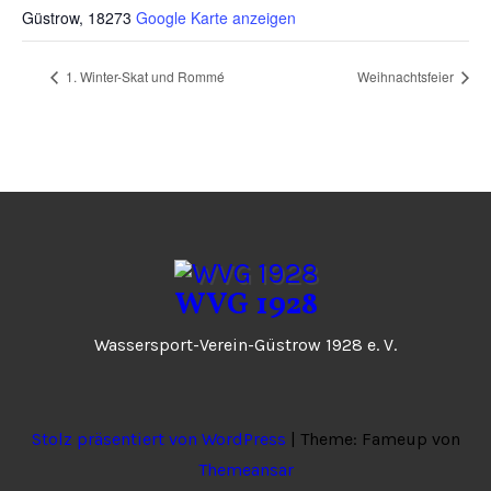
Güstrow
,
18273
Google Karte anzeigen
1. Winter-Skat und Rommé
Weihnachtsfeier
WVG 1928
Wassersport-Verein-Güstrow 1928 e. V.
Stolz präsentiert von WordPress
|
Theme: Fameup von
Themeansar