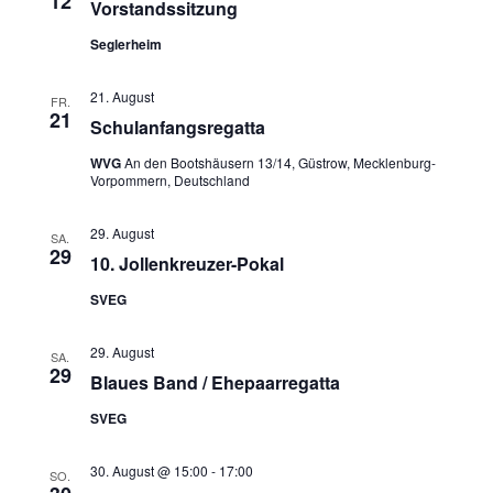
12
Navigati
Vorstandssitzung
Seglerheim
21. August
FR.
21
Schulanfangsregatta
WVG
An den Bootshäusern 13/14, Güstrow, Mecklenburg-
Vorpommern, Deutschland
29. August
SA.
29
10. Jollenkreuzer-Pokal
SVEG
29. August
SA.
29
Blaues Band / Ehepaarregatta
SVEG
30. August @ 15:00
-
17:00
SO.