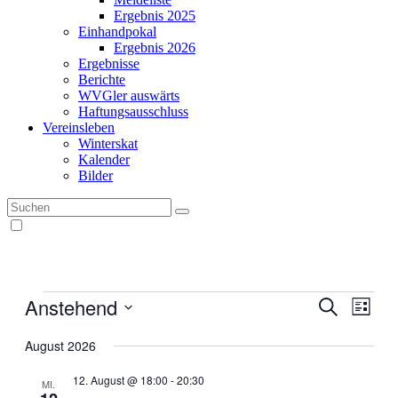
Ergebnis 2025
Einhandpokal
Ergebnis 2026
Ergebnisse
Berichte
WVGler auswärts
Haftungsausschluss
Vereinsleben
Winterskat
Kalender
Bilder
Veranstaltungen
Anstehend
Veranstal
Veran
Suche
Liste
Ansic
Suche
Datum
Navig
wählen.
August 2026
und
Ansichten
12. August @ 18:00
-
20:30
MI.