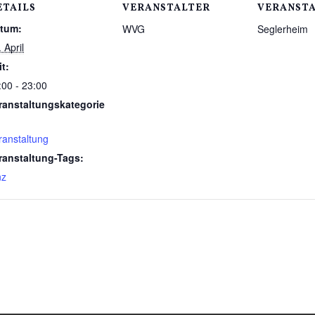
ETAILS
VERANSTALTER
VERANST
tum:
WVG
Seglerheim
 April
it:
:00 - 23:00
ranstaltungskategorie
ranstaltung
ranstaltung-Tags:
nz