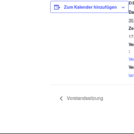
D
Zum Kalender hinzufügen
Da
30.
Ze
17
Ve
:
Ve
Ve
ta
Vorstandssitzung