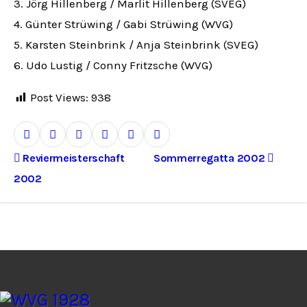
3. Jörg Hillenberg / Marlit Hillenberg (SVEG)
4. Günter Strüwing / Gabi Strüwing (WVG)
5. Karsten Steinbrink / Anja Steinbrink (SVEG)
6. Udo Lustig / Conny Fritzsche (WVG)
Post Views:
938
B
Reviermeisterschaft
Sommerregatta 2002
2002
e
i
t
r
a