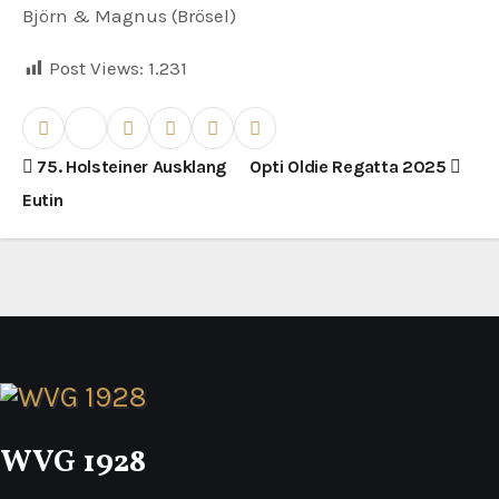
Björn & Magnus (Brösel)
Post Views:
1.231
B
75. Holsteiner Ausklang
Opti Oldie Regatta 2025
Eutin
e
i
t
r
a
g
WVG 1928
s