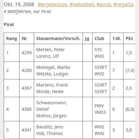
Okt. 19, 2008
#ergebnisse
,
#nebelbeil
,
#pirat
,
#regatta
4 Wettfahrten, nur Pirat
Pirat
Rang
Nr
Steuermann/Vorsch.
Jg
Club
1.W.
Pkt
Merten, Peter
SYC
1
4299
1
1,0
Lorenz, Ulf
WVG
Monegel, Marko
SSVET
2
4200
7
(7,0)
Wetzke, Ludger
WVG
Martens, Frank
SSVET
3
4367
2
2,0
Minde, Heike
SSVET
Schwassmann,
PWV
4
4366
Detlef
6
(6,0)
VMSS
Mohns, Jörgen
Bauditz, Jens
WVG
5
4341
3
3,0
Voß, Thomas
WVG