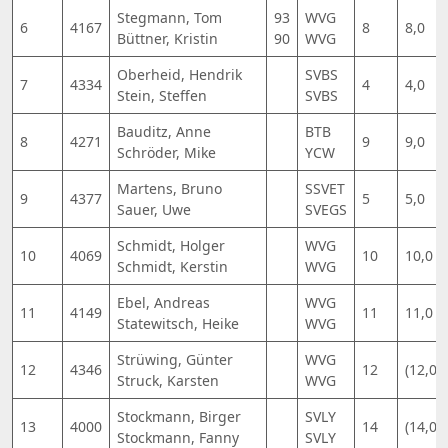
Stegmann, Tom
93
WVG
6
4167
8
8,0
Büttner, Kristin
90
WVG
Oberheid, Hendrik
SVBS
7
4334
4
4,0
Stein, Steffen
SVBS
Bauditz, Anne
BTB
8
4271
9
9,0
Schröder, Mike
YCW
Martens, Bruno
SSVET
9
4377
5
5,0
Sauer, Uwe
SVEGS
Schmidt, Holger
WVG
10
4069
10
10,0
Schmidt, Kerstin
WVG
Ebel, Andreas
WVG
11
4149
11
11,0
Statewitsch, Heike
WVG
Strüwing, Günter
WVG
12
4346
12
(12,0)
Struck, Karsten
WVG
Stockmann, Birger
SVLY
13
4000
14
(14,0)
Stockmann, Fanny
SVLY