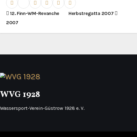
B
12. Finn-WM-Revanche
Herbstregatta 2007
2007
e
i
t
r
a
g
WVG 1928
s
Wassersport-Verein-Güstrow 1928 e. V.
n
a