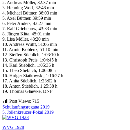
2. Andreas Möller, 32:37 min
3. Henning Wolf, 32:48 min
4. Michael Büttner, 36:03 min
5. Axel Büttner, 39:59 min
6. Peter Anders, 43:27 min
7. Ralf Griebenow, 43:33 min
8. Jürgen Kitta, 45:01 min
9. Lisa Möller, 48:20 min
10. Andreas Wulff, 51:06 min
11. Armin Koblenz, 51:10 min
12. Steffen Stieblich, 1:03:10 h
13. Christoph Preis, 1:04:45 h
14. Karl Stieblich, 1:05:35 h
15. Theo Stieblich, 1:06:08 h
16. Holger Siatkowski, 1:16:27 h
17. Anita Stieblich, 1:23:02 h
18. Anton Stieblich, 1:25:38 h
19. Thomas Glaevke, DNF
Post Views:
715
Beitragsnavigation
Schulanfangsregatta 2019
5. Jollenkreuzer-Pokal 2019
WVG 1928