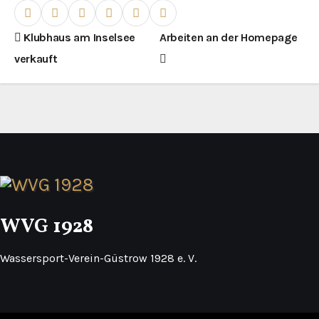
B
Klubhaus am Inselsee
Arbeiten an der Homepage
verkauft
e
i
t
r
a
g
WVG 1928
s
Wassersport-Verein-Güstrow 1928 e. V.
n
a