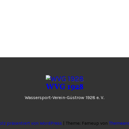
WVG 1928
Wassersport-Verein-Güstrow 1928 e. V.
olz präsentiert von WordPress
|
Theme: Fameup von
Themeans