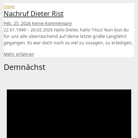
News
Nachruf Dieter Rist
Feb. 25, 2026
Keine Kommentare
22.01.1949 – 20.02.2026 Hallo Dieter, hallo Titus! Nun bist du
für uns alle überraschend auf deine letzte große Langfahrt
gegangen. Es war doch noch so viel zu zusagen, zu erledigen,
Mehr erfahren
Demnächst