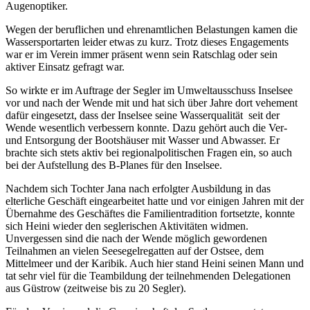
Augenoptiker.
Wegen der beruflichen und ehrenamtlichen Belastungen kamen die
Wassersportarten leider etwas zu kurz. Trotz dieses Engagements
war er im Verein immer präsent wenn sein Ratschlag oder sein
aktiver Einsatz gefragt war.
So wirkte er im Auftrage der Segler im Umweltausschuss Inselsee
vor und nach der Wende mit und hat sich über Jahre dort vehement
dafür eingesetzt, dass der Inselsee seine Wasserqualität seit der
Wende wesentlich verbessern konnte. Dazu gehört auch die Ver-
und Entsorgung der Bootshäuser mit Wasser und Abwasser. Er
brachte sich stets aktiv bei regionalpolitischen Fragen ein, so auch
bei der Aufstellung des B-Planes für den Inselsee.
Nachdem sich Tochter Jana nach erfolgter Ausbildung in das
elterliche Geschäft eingearbeitet hatte und vor einigen Jahren mit der
Übernahme des Geschäftes die Familientradition fortsetzte, konnte
sich Heini wieder den seglerischen Aktivitäten widmen.
Unvergessen sind die nach der Wende möglich gewordenen
Teilnahmen an vielen Seesegelregatten auf der Ostsee, dem
Mittelmeer und der Karibik. Auch hier stand Heini seinen Mann und
tat sehr viel für die Teambildung der teilnehmenden Delegationen
aus Güstrow (zeitweise bis zu 20 Segler).